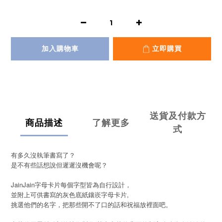
加入購物車
立即購買
送貨及付款方
商品描述
了解更多
式
有多久沒執筆書寫了？
是不有些話想說但遲遲沒機會呢？
JainJain字母卡片每個字型皆為自行設計，
並附上可供書寫的灰色底紙鑲崁字母卡片,
挑選他們的名字，把那些開不了口的話和祝福放裡面吧。