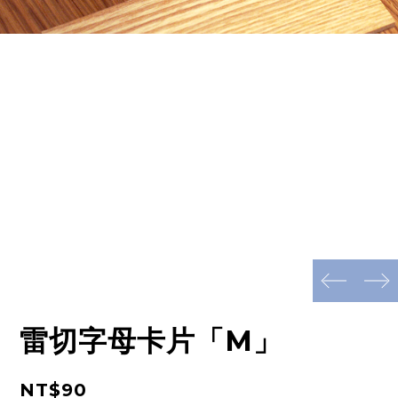
prev
next
雷切字母卡片「M」
NT$90