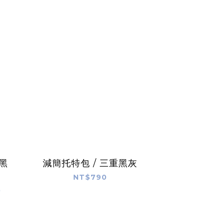
重黑
減簡托特包 / 三重黑灰
NT$790
0