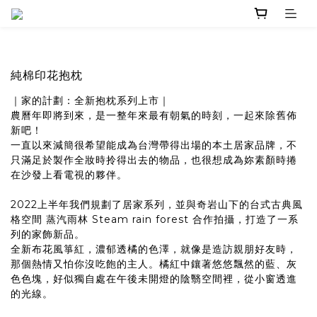
純棉印花抱枕
｜家的計劃：全新抱枕系列上市｜
農曆年即將到來，是一整年來最有朝氣的時刻，一起來除舊佈
新吧！
一直以來減簡很希望能成為台灣帶得出場的本土居家品牌，不
只滿足於製作全妝時拎得出去的物品，也很想成為妳素顏時捲
在沙發上看電視的夥伴。
2022上半年我們規劃了居家系列，並與奇岩山下的台式古典風
格空間
蒸汽雨林 Steam rain forest
合作拍攝，打造了一系
列的家飾新品。
全新布花風箏紅，濃郁透橘的色澤，就像是造訪親朋好友時，
那個熱情又怕你沒吃飽的主人。橘紅中鑲著悠悠飄然的藍、灰
色色塊，好似獨自處在午後未開燈的陰翳空間裡，從小窗透進
的光線。