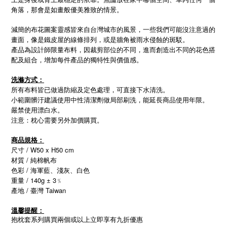
角落，那會是如畫般優美雅致的情景。
減簡的布花圖案靈感皆來自台灣城市的風景，一些我們可能沒注意過的
畫面，像是鐵皮屋的線條排列，或是牆角被雨水侵蝕的斑駁。
產品為設計師限量布料，因裁剪部位的不同，進而創造出不同的花色搭
配及組合，增加每件產品的獨特性與價值感。
洗滌方式：
所有布料皆已做過防縮及定色處理，可直接下水清洗。
小範圍髒汙建議使用中性清潔劑做局部刷洗，能延長商品使用年限。
嚴禁使用漂白水。
注意：枕心需要另外加價購買。
商品規格：
尺寸 / W50 x H50 cm
材質 / 純棉帆布
色彩 / 海軍藍、淺灰、白色
重量 / 140g ± 3﹪
/
Taiwan
產地
臺灣
溫馨提醒：
抱枕套系列購買兩個或以上立即享有九折優惠