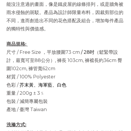
能沒注意過的畫面，像是鐵皮屋的線條排列，或是牆角被
雨水侵蝕的斑駁。產品為設計師限量布料，因裁剪部位的
不同，進而創造出不同的花色搭配及組合，增加每件產品
的獨特性與價值感。
商品規格:
尺寸 / Free Size ，平放腰圍73 cm
/ 28吋
（鬆緊帶設
計，最寬可至88公分
）, 褲長 103cm, 褲襠長約36cm 臀
圍102cm, 褲管寬62cm
材質 / 100% Polyester
色彩 /
芥末黃、海軍藍、白色
重量 / 200g ± 3﹪
包裝 / 減簡專屬包裝
產地 / 臺灣 Taiwan
洗滌方式: