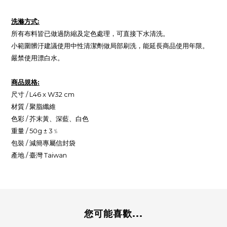
洗滌方式:
所有布料皆已做過防縮及定色處理，可直接下水清洗。
小範圍髒汙建議使用中性清潔劑做局部刷洗，能延長商品使用年限。
嚴禁使用漂白水。
商品規格:
尺寸 / L46 x W32 cm
材質 /
聚脂纖維
色彩 / 芥末黃、深藍、白色
重量 / 50g ± 3﹪
包裝 / 減簡專屬信封袋
產地 / 臺灣 Taiwan
您可能喜歡...