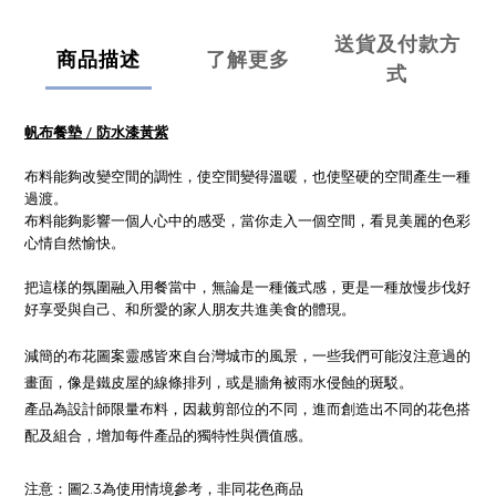
送貨及付款方
商品描述
了解更多
式
帆布餐墊 / 防水漆黃紫
布料能夠改變空間的調性，使空間變得溫暖，也使堅硬的空間產生一種
過渡。
布料能夠影響一個人心中的感受，當你走入一個空間，看見美麗的色彩
心情自然愉快。
把這樣的氛圍融入用餐當中，無論是一種儀式感，更是一種放慢步伐好
好享受與自己、和所愛的家人朋友共進美食的體現。
減簡的布花圖案靈感皆來自台灣城市的風景，一些我們可能沒注意過的
畫面，像是鐵皮屋的線條排列，或是牆角被雨水侵蝕的斑駁。
產品為設計師限量布料，因裁剪部位的不同，進而創造出不同的花色搭
配及組合，增加每件產品的獨特性與價值感。
注意：圖2.3為使用情境參考，非同花色商品