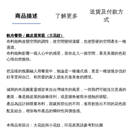
送貨及付款方
商品描述
了解更多
式
帆布餐墊 / 鐵皮屋黃藍（大花紋）
布料能夠改變空間的調性，使空間變得溫暖，也使堅硬的空間產生一種
過渡。
布料能夠影響一個人心中的感受，當你走入一個空間，看見美麗的色彩
心情自然愉快。
把這樣的氛圍融入用餐當中，無論是一種儀式感，更是一種放慢步伐好
好享受與自己、和所愛的家人朋友共進美食的體現。
減簡的布花圖案靈感皆來自台灣城市的風景，一些我們可能沒注意過的
畫面，像是鐵皮屋的線條排列，或是牆角被雨水侵蝕的斑駁。
產品為設計師限量布料，因裁剪部位的不同，進而創造出不同的花色搭
配及組合，增加每件產品的獨特性與價值感。
本商品有區分：大花紋與小花紋，印花差異請參考對比圖