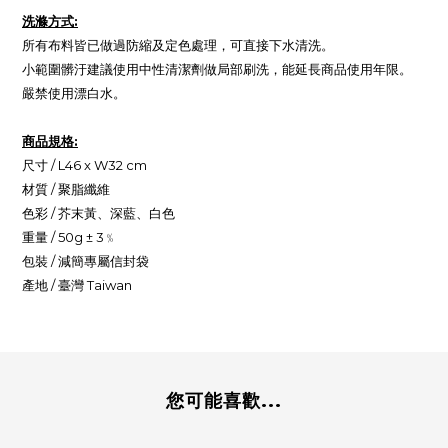
洗滌方式:
所有布料皆已做過防縮及定色處理，可直接下水清洗。
小範圍髒汙建議使用中性清潔劑做局部刷洗，能延長商品使用年限。
嚴禁使用漂白水。
商品規格:
尺寸 / L46 x W32 cm
材質 / 聚脂纖維
色彩 / 芥末黃、深藍、白色
重量 / 50g ± 3﹪
包裝 / 減簡專屬信封袋
產地 / 臺灣 Taiwan
您可能喜歡...