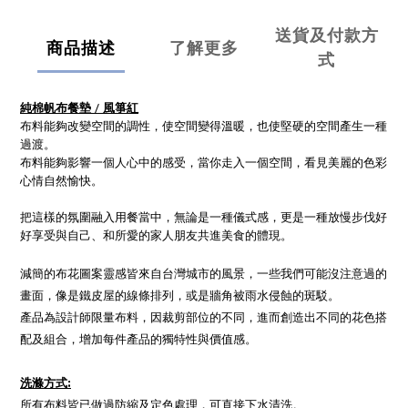
送貨及付款方
商品描述
了解更多
式
純棉帆布餐墊 / 風箏紅
布料能夠改變空間的調性，使空間變得溫暖，也使堅硬的空間產生一種
過渡。
布料能夠影響一個人心中的感受，當你走入一個空間，看見美麗的色彩
心情自然愉快。
把這樣的氛圍融入用餐當中，無論是一種儀式感，更是一種放慢步伐好
好享受與自己、和所愛的家人朋友共進美食的體現。
減簡的布花圖案靈感皆來自台灣城市的風景，一些我們可能沒注意過的
畫面，像是鐵皮屋的線條排列，或是牆角被雨水侵蝕的斑駁。
產品為設計師限量布料，因裁剪部位的不同，進而創造出不同的花色搭
配及組合，增加每件產品的獨特性與價值感。
洗滌方式:
所有布料皆已做過防縮及定色處理，可直接下水清洗。