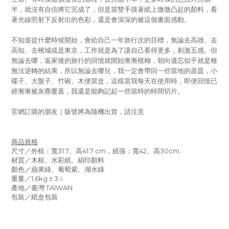
半，就沒有自信將它完成了，但是當雙手摸著紙上微微凸起的顏料，看
著光線照射下反射出的色彩，還是會深深的被這個畫面感動。
不知道從什麼時候開始，會給自己一年旅行次的目標，無論去高雄、去
高知、去檳城或是東京，工作就是為了讓自己看得更多，刺激五感。但
無論去哪，返家後的旅行的回憶就開始漸漸模糊，朝向遺忘似乎就是種
無法逆轉的結果，所以無論去哪兒，我一定會帶回一些當地的器皿，小
碟子、大盤子、竹碗、木便當盒，這樣當我每天在使用時，即便回憶已
經漸漸被灰塵覆蓋，我還是能夠記起一些當時的時間切片。
官網訂購的朋友｜版號將為隨機出貨，請注意
商品規格
尺寸／
外框：寬31.7、高41.7 cm，紙張：
寬42、高30cm.
材質／木框、水彩紙、絹印顏料
顏色／蘋果綠、葡萄紫、湖水綠
重量／1.6kg ± 3﹪
產地／臺灣 TAIWAN
包裝
／紙盒包裝