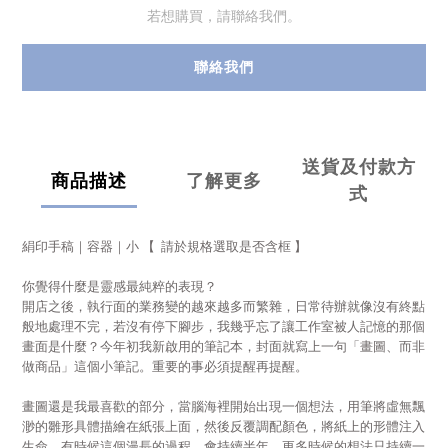
若想購買，請聯絡我們。
聯絡我們
送貨及付款方
商品描述
了解更多
式
絹印手稿｜容器｜小
【 請於規格選取是否含框 】
你覺得什麼是靈感最純粹的表現？
開店之後，執行面的業務變的越來越多而繁雜，日常待辦就像沒有終點
般地處理不完，若沒有停下腳步，我幾乎忘了讓工作室被人記憶的那個
畫面是什麼？今年初我新啟用的筆記本，封面就寫上一句「畫圖、而非
做商品」這個小筆記。重要的事必須提醒再提醒。
畫圖還是我最喜歡的部分，當腦海裡開始出現一個想法，用筆將虛無飄
渺的雛形具體描繪在紙張上面，然後反覆調配顏色，將紙上的形體注入
生命。有時候這個漫長的過程，會持續半年，更多時候的想法只持續一