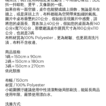
抖一抖晾乾、燙平，又像新的一樣。
如果你有一面空牆，桌巾也能變成牆上掛飾，無論是吊在
牆上，或是床頭上方，布料都能為空間帶來點綴的氣氛。
圖片中桌布垂墜約20公分，假如欲呈現圖片中感覺，請
將您的桌面長、寬各加上40公分，假如您的桌面為長140
公分x寬70公分，那麼建議桌巾購買尺寸為180公分x110
公分，也就是2碼
布料材質為100% Polyester，更為耐皺、也更易清洗污
漬，布料不含收邊。
商品規格:
1碼＝150cm x 90cm
2碼＝150cm x 180cm
3碼＝150cm x 270cm
依此類推
布幅 / 150cm
材質 / 100% Polyester
小範圍髒汙建議使用中性清潔劑做局部刷洗，能延長商品
使用年限。嚴禁使用漂白水。
洗滌方式: