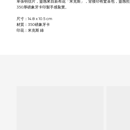
單張明信片，靈感來自新布花「米克斯」，背後印有驚喜包，靈感照
350厚磅象牙卡印製手感紮實。
尺寸：14.8 x 10.5 cm
材質：350磅象牙卡
印花：米克斯 綠