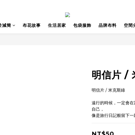
於減簡
布花故事
生活居家
包袋服飾
品牌布料
空間
明信片 /
明信片 / 米克斯綠
遠行的時候，一定會在
自己，
像是旅行日記般留下一
NT$50