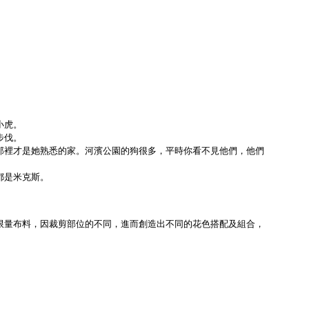
小虎。
步伐。
那裡才是她熟悉的家。河濱公園的狗很多，平時你看不見他們，他們
都是米克斯。
限量布料，因裁剪部位的不同，進而創造出不同的花色搭配及組合，