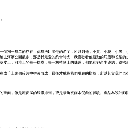
，
一個獨一無二的存在，你無法叫出他的名字，所以叫他，小黃、小花、小黑、
她去河濱公園散步，那是我最愛的約會時光，我喜歡看他扭動的屁股和雀躍的
草皮上，河濱上的每一棵樹，每一株植物上的味道，都能和她產生連結，彷彿
在成千上萬個碎片中拼湊而成，最後才成為我們現在的樣貌，所以其實我們也
的畫面，像是鐵皮屋的線條排列，或是牆角被雨水侵蝕的斑駁。產品為設計師