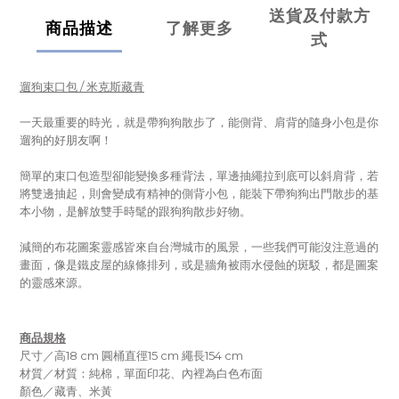
送貨及付款方
商品描述
了解更多
式
遛狗束口包 / 米克斯藏青
一天最重要的時光，就是帶狗狗散步了，能側背、肩背的隨身小包是你
遛狗的好朋友啊！
簡單的束口包造型卻能變換多種背法，單邊抽繩拉到底可以斜肩背，若
將雙邊抽起，則會變成有精神的側背小包，能裝下帶狗狗出門散步的基
本小物，是解放雙手時髦的跟狗狗散步好物。
減簡的布花圖案靈感皆來自台灣城市的風景，一些我們可能沒注意過的
畫面，像是鐵皮屋的線條排列，或是牆角被雨水侵蝕的斑駁，都是圖案
的靈感來源。
商品規格
尺寸／高18 cm 圓桶直徑15 cm 繩長154 cm
材質／材質：純棉，單面印花、內裡為白色布面
顏色／藏青、米黃