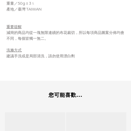
重量／50g ± 3﹪
產地／臺灣 TAIWAN
重要提醒
減簡的商品均從一塊無限連續的布花裁切，所以每項商品圖案分佈均會
不同，每個皆獨一無二。
洗滌方式
建議手洗或是局部清洗，請勿使用漂白劑
您可能喜歡...