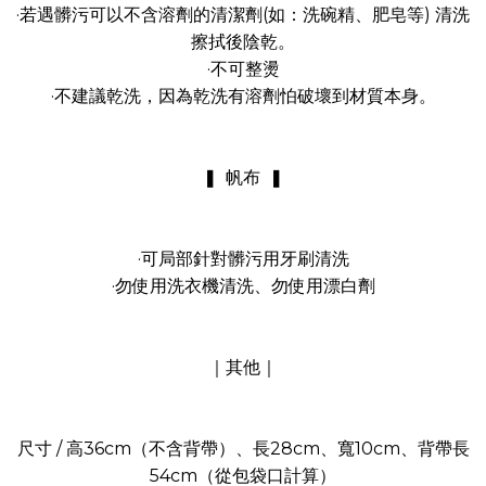
·若遇髒污可以不含溶劑的清潔劑(如：洗碗精、肥皂等) 清洗
擦拭後陰乾。
·不可整燙
·不建議乾洗，因為乾洗有溶劑怕破壞到材質本身。
❚ 帆布 ❚
·可局部針對髒污用牙刷清洗
·勿使用洗衣機清洗、勿使用漂白劑
｜其他｜
尺寸 / 高36cm（不含背帶）、長28cm、寬10cm、背帶長
54cm（從包袋口計算）