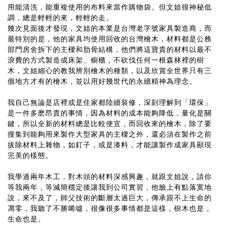
用能清洗，能重複使用的布料來當作購物袋。但文姐很神秘低
調，總是輕輕的來，輕輕的走。
幾次見面後才發現，文姐的本業是台灣老字號家具製造商，而
最特別的是，他的家具均使用回收的台灣檜木，材料都是公務
部門房舍拆下的主樑和肋骨結構，他們將這寶貴的材料以最不
浪費的方式製造成床架、櫥櫃，不砍伐任何一根森林裡的樹
木，文姐細心的教我辨別檜木的種類，以及欣賞全世界只有三
個地方才有的檜木，並以用好幾世代的永續精神為理念。
我自己無論是店裡或是住家都陸續裝修，深刻理解到「環保」
是一件多麽昂貴的事情，因為材料的成本能夠降低，量化是關
鍵，所以全新的材料總是比較便宜，而回收來的檜木，除了要
搜集到能夠用來製作大型家具的主樑之外，還必須在製作之前
拔除材料上雜物，如釘子，或是漆料，才能讓製作成家具顯現
完美的樣態。
我學過兩年木工，對木頭的材料深感興趣，就跟文姐說，請你
等我兩年，等減簡穩定後讓我到公司實習，他臉上有點落寞地
說，來不及了，師父技術的斷層太過巨大，傳承跟不上生命的
凋零，我聽了不勝唏噓，很像很多事情都是這樣，樹木也是，
生命也是。