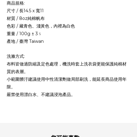
商品規格:
尺寸 / 長14.5 x 寬11
材質 / 8oz純棉帆布
色彩 / 藏青色、淺黃色，
內裡為白色
重量 / 100g ± 3﹪
產地 / 臺灣 Taiwan
洗滌方式:
布料皆做過防縮及定色處理，機洗時套上洗衣袋更能保護純棉材
質的表層。
小範圍髒汙建議使用中性清潔劑做局部刷洗，能延長商品使用年
限。
嚴禁使用漂白水、不建議浸泡產品。