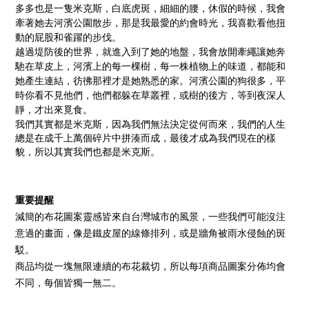
多多也是一隻米克斯，白底虎斑，細細的腰，休假的時候，我會
牽著她去河濱公園散步，那是我最愛的約會時光，我喜歡看他扭
動的屁股和雀躍的步伐。
越過堤防後的世界，就進入到了她的地盤，我會放開牽繩讓她奔
馳在草皮上，河濱上的每一棵樹，每一株植物上的味道，都能和
她產生連結，彷彿那裡才是她熟悉的家。河濱公園的狗很多，平
時你看不見他們，他們都躲在草叢裡，或樹的後方，等到夜深人
靜，才出來覓食。
我們其實都是米克斯，因為我們無法決定從何而來，我們的人生
總是在成千上萬個碎片中拼湊而成，最後才成為我們現在的樣
貌，所以其實我們也都是米克斯。
重要提醒
減簡的布花圖案靈感皆來自台灣城市的風景，一些我們可能沒注
意過的畫面，像是鐵皮屋的線條排列，或是牆角被雨水侵蝕的斑
駁。
商品均從一塊無限連續的布花裁切，所以每項商品圖案分佈均會
不同，每個皆獨一無二。