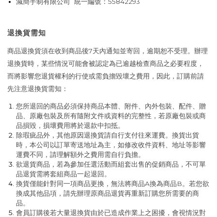
減簡手制有限公司 統一編號：55842293
退換貨需知
商品退換貨須在收到商品後7天內通知並寄回，逾期恕不受理。辦理
退換貨時，某些情況可能會被認定為已逾越檢查商品之必要程度，
而將影響您退貨權利的行使或需負擔毀壞之費用，因此，訂購前請
先注意退換貨需知：
您所退回的商品必須保持商品本體、附件、內外包裝、配件、贈
品、原廠包裝及所有隨附文件或資料的完整性，若原廠包裝或商
品損毀，損壞費用將於退款中扣抵。
除瑕疵品外，其他原因退換貨請自行支付往來運費。換貨出貨
時，本公司以訂單寄送地址為主，如修改收件資料、地址等影響
運費不同，請理解額外之費用需自行負擔。
欲退貨商品，若為參加任選活動而組套出售的促銷商品，不可單
品退貨需將套組商品一起退回。
換貨僅能針對同一項商品更換，無法將商品A換為商品B。若您欲
換成其他品項，請先辦理原商品退貨再重新訂購您所需要的商
品。
會員訂購後若大量退換貨由於已造成作業上之困擾，會視情況對