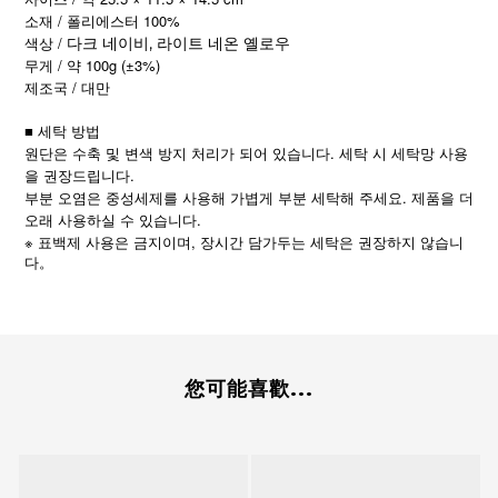
소재 / 폴리에스터 100%
색상 /
다크 네이비, 라이트 네온 옐로우
무게 / 약 100g (±3%)
제조국 / 대만
■ 세탁 방법
원단은 수축 및 변색 방지 처리가 되어 있습니다. 세탁 시 세탁망 사용
을 권장드립니다.
부분 오염은 중성세제를 사용해 가볍게 부분 세탁해 주세요. 제품을 더
오래 사용하실 수 있습니다.
※
,
표백제
사용은
금지이며
장시간
담가두는
세탁은
권장하지
않습니
다。
您可能喜歡...