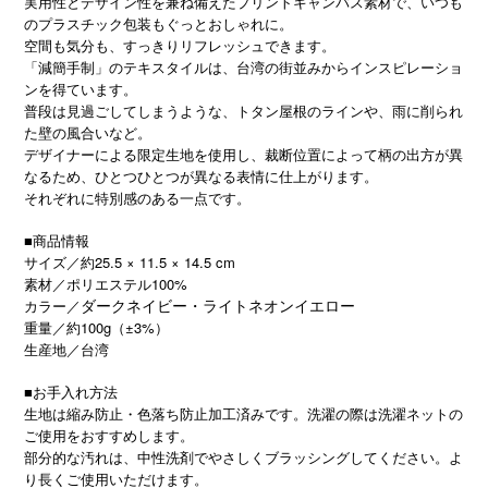
実用性とデザイン性を兼ね備えたプリントキャンバス素材で、いつも
のプラスチック包装もぐっとおしゃれに。
空間も気分も、すっきりリフレッシュできます。
「減簡手制」のテキスタイルは、台湾の街並みからインスピレーショ
ンを得ています。
普段は見過ごしてしまうような、トタン屋根のラインや、雨に削られ
た壁の風合いなど。
デザイナーによる限定生地を使用し、裁断位置によって柄の出方が異
なるため、ひとつひとつが異なる表情に仕上がります。
それぞれに特別感のある一点です。
■商品情報
サイズ／約25.5 × 11.5 × 14.5 cm
素材／ポリエステル100%
カラー／
ダークネイビー・ライトネオンイエロー
重量／約100g（±3%）
生産地／台湾
■お手入れ方法
生地は縮み防止・色落ち防止加工済みです。洗濯の際は洗濯ネットの
ご使用をおすすめします。
部分的な汚れは、中性洗剤でやさしくブラッシングしてください。よ
り長くご使用いただけます。