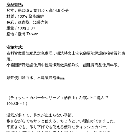
商品規格:
尺寸 / 長25.5 x 寬11.5 x 高14.5 公分
材質 / 100% 聚脂纖維
色彩 / 藏青藍、淺螢光黃
重量 / 100g ± 3﹪
產地 / 臺灣 Taiwan
洗滌方式:
布料皆做過防縮及定色處理，機洗時套上洗衣袋更能保護純棉材質的表
層。
小範圍髒汙建議使用中性清潔劑做局部刷洗，能延長商品使用年限。
嚴禁使用漂白水、不建議浸泡產品。
【ティッシュカバー全シリーズ（柄自由）2点以上ご購入で
10%OFF！】
湿気が多くて、鼻水が止まらない季節。
歩きながらでもサッと使える、ちょうどいい理由ができました。
平置きでも、吊り下げでも使える便利なティッシュカバー。