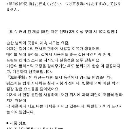
※漂白剤の使用はお控えください。つけ置き洗いはおすすめしており
ません。
【티슈 커버 전 제품 (패턴 자유 선택) 2개 이상 구매 시 10% 할인!】
습한 날씨에 콧물이 계속 나오는 요즘,
이제는 걸어 다니면서도 편하게 사용할 이유가 생겼어요.
테이블 위에 놓아도, 걸어서 사용해도 좋은 실용적인 티슈 커버.
프린트 캔버스 소재로 디자인과 실용성을 모두 갖췄어요.
기존의 플라스틱 포장을 감싸주기만 해도 분위기가 한층 더 깔끔해지
고, 기분까지 산뜻해집니다.
「減簡手制」의 패턴은 대만 도시 풍경에서 영감을 받았습니다.
평소에는 쉽게 지나치는 철제 지붕의 선이나, 빗물에 의해 바랜 벽의
질감 같은 요소들을 담아냈어요.
디자이너 한정 원단을 사용하며, 재단 위치에 따라 패턴이 조금씩 달라
지기 때문에
각 제품마다 서로 다른 매력을 지니고 있습니다. 특별한 가치가 느껴지
는 아이템입니다.
■ 제품 정보
사이즈 / 약 25.5 × 11.5 × 14.5 cm