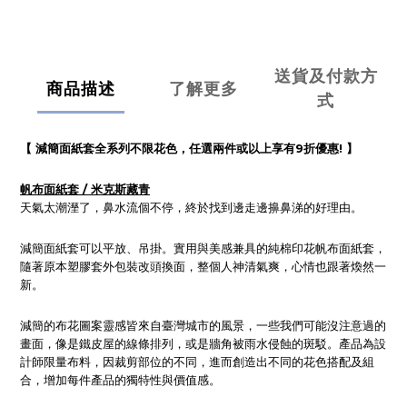
送貨及付款方
商品描述
了解更多
式
【 減簡面紙套全系列不限花色，任選兩件或以上享有9折優惠! 】
帆布面紙套 / 米克斯藏青
天氣太潮溼了，鼻水流個不停，終於找到邊走邊擤鼻涕的好理由。
減簡面紙套可以平放、吊掛。實用與美感兼具的純棉印花帆布面紙套，
隨著原本塑膠套外包裝改頭換面，整個人神清氣爽，心情也跟著煥然一
新。
減簡的布花圖案靈感皆來自臺灣城市的風景，一些我們可能沒注意過的
畫面，像是鐵皮屋的線條排列，或是牆角被雨水侵蝕的斑駁。產品為設
計師限量布料，因裁剪部位的不同，進而創造出不同的花色搭配及組
合，增加每件產品的獨特性與價值感。