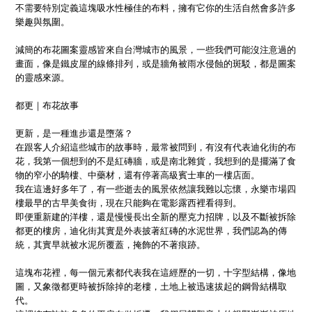
不需要特別定義這塊吸水性極佳的布料，擁有它你的生活自然會多許多
樂趣與氛圍。
減簡的布花圖案靈感皆來自台灣城市的風景，一些我們可能沒注意過的
畫面，像是鐵皮屋的線條排列，或是牆角被雨水侵蝕的斑駁，都是圖案
的靈感來源。
都更｜布花故事
更新，是一種進步還是墮落？
在跟客人介紹這些城市的故事時，最常被問到，有沒有代表迪化街的布
花，我第一個想到的不是紅磚牆，或是南北雜貨，我想到的是擺滿了食
物的窄小的騎樓、中藥材，還有停著高級賓士車的一樓店面。
我在這邊好多年了，有一些逝去的風景依然讓我難以忘懷，永樂市場四
樓最早的古早美食街，現在只能夠在電影露西裡看得到。
即便重新建的洋樓，還是慢慢長出全新的壓克力招牌，以及不斷被拆除
都更的樓房，迪化街其實是外表披著紅磚的水泥世界，我們認為的傳
統，其實早就被水泥所覆蓋，掩飾的不著痕跡。
這塊布花裡，每一個元素都代表我在這經歷的一切，十字型結構，像地
圖，又象徵都更時被拆除掉的老樓，土地上被迅速拔起的鋼骨結構取
代。