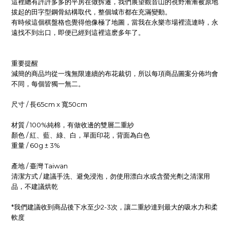
這裡總有許許多多的平房在做拆遷，我們展望觀音山的視野漸漸被原地
拔起的田字型鋼骨結構取代，整個城市都在充滿變動。
有時候這個棋盤格也覺得他像極了地圖，當我在永樂市場裡流連時，永
遠找不到出口，即便已經到這裡這麽多年了。
重要提醒
減簡的商品均從一塊無限連續的布花裁切，所以每項商品圖案分佈均會
不同，每個皆獨一無二。
尺寸 / 長65cm x 寬50cm
材質 /
100%純棉，有做收邊的
雙層二重紗
顏色 /
紅、藍、綠、白
，單面印花，背面為白
色
重量 /
60g ± 3%
產地 / 臺灣 Taiwan
清潔方式 / 建議手洗、避免浸泡，勿使用漂白水或含螢光劑之清潔用
品，不建議烘乾
*我們建議收到商品後下水至少2-3次，讓二重紗達到最大的吸水力和柔
軟度