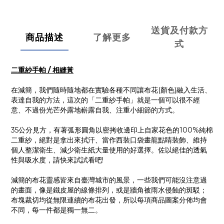
送貨及付款方
商品描述
了解更多
式
二重紗手帕 / 相縫黃
在減簡，我們隨時隨地都在實驗各種不同讓布花(顏色)融入生活、
表達自我的方法，這次的「二重紗手帕」就是一個可以很不經
意、不過份光芒外露地嶄露自我、注重小細節的方式。
35公分見方，有著弧形圓角以密拷收邊印上自家花色的100%純棉
二重紗，絕對是拿出來拭汗、當作西裝口袋畫龍點睛裝飾、維持
個人整潔衛生、減少衛生紙大量使用的好選擇。佐以絕佳的透氣
性與吸水度，請快來試試看吧!
減簡的布花靈感皆來自臺灣城市的風景，一些我們可能沒注意過
的畫面，像是鐵皮屋的線條排列，或是牆角被雨水侵蝕的斑駁；
布塊裁切
均從無限連續的布花出發，所以每項商品圖案分佈均會
不同，每一件都是獨一無二。