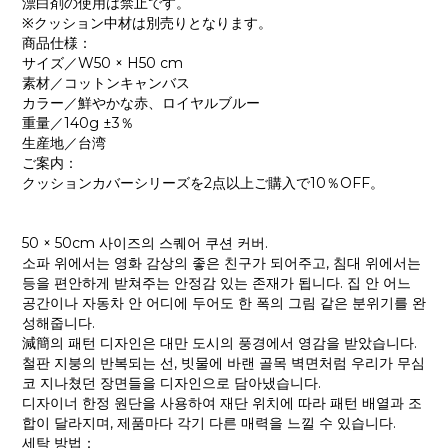
漂白剤の使用は禁止です。
※クッション中材は別売りとなります。
商品仕様：
サイズ／W50 × H50 cm
素材／コットンキャンバス
カラー／鮮やかな赤、ロイヤルブルー
重量／140g ±3％
生産地／台湾
ご案内：
クッションカバーシリーズを2点以上ご購入で10％OFF。
50 × 50cm 사이즈의 스퀘어 쿠션 커버.
소파 위에서는 영화 감상의 좋은 친구가 되어주고, 침대 위에서는
등을 편안하게 받쳐주는 안정감 있는 존재가 됩니다. 집 안 어느
공간이나 자동차 안 어디에 두어도 한 폭의 그림 같은 분위기를 완
성해줍니다.
減簡의 패턴 디자인은 대만 도시의 풍경에서 영감을 받았습니다.
철판 지붕의 반복되는 선, 빗물에 바랜 골목 벽면처럼 우리가 무심
코 지나쳤던 장면들을 디자인으로 담아냈습니다.
디자이너 한정 원단을 사용하여 재단 위치에 따라 패턴 배열과 조
합이 달라지며, 제품마다 각기 다른 매력을 느낄 수 있습니다.
세탁 방법：