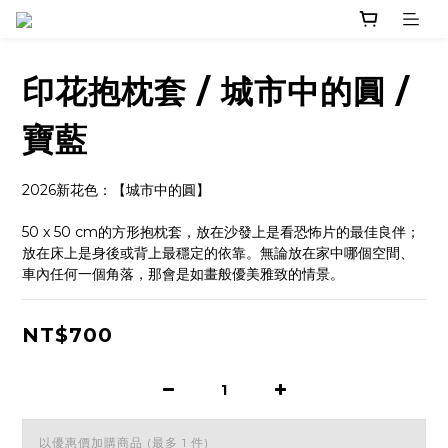
印花抱枕套 / 城市中的圓 /
寶藍
2026新花色：【城市中的圓】
50 x 50 cm的方形抱枕套，放在沙發上是看恐怖片的最佳良伴； 
放在床上是身後或背上最穩定的依靠。無論放在家中哪個空間、
車內任何一個角落，那會是如畫般優美雅致的情景。
NT$700
以優惠價加購商品
(最多 1 件)