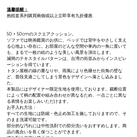
溫馨提醒：
抱枕套系列購買兩個或以上立即享有九折優惠
50 × 50cmのスクエアクッション。
ソファでは映画鑑賞のお供に、ベッドでは背中をやさしく支え
る心地よい存在に。お部屋のどんな空間や車内の一角に置いて
も、まるで一枚の絵のような美しい風景を演出します。
減簡のテキスタイルパターンは、台湾の街並みからインスピレ
ーションを得ています。
トタン屋根の線の重なりや、雨風により色褪せた街角の壁な
ど、普段見過ごしてしまう景色をデザインへ落とし込みまし
た。
本製品にはデザイナー限定生地を使用しております。裁断位置
によって柄の配置や組み合わせが異なるため、一点ごとに異な
る表情をお楽しみいただけます。
お手入れ方法：
すべての生地には防縮・色止め加工を施しておりますので、そ
のまま洗濯可能です。
部分的な汚れには中性洗剤での部分洗いをおすすめします。商
品の風合いを長く保つことができます。