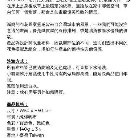
在床上是身後或背上最穩定的依靠。無論放在家中哪個空間、車
內任何一個角落，那會是如畫般優美雅致的情景。
減簡的布花圖案靈感皆來自台灣城市的風景，一些我們可能沒注
意過的畫面，像是鐵皮屋的線條排列，或是牆角被雨水侵蝕的斑
駁。
產品為設計師限量布料，因裁剪部位的不同，進而創造出不同的
花色搭配及組合，增加每件產品的獨特性與價值感。
洗滌方式：
所有布料皆已做過防縮及定色處理，可直接下水清洗。
小範圍髒汙建議使用中性清潔劑做局部刷洗，能延長商品使用年
限。
嚴禁使用漂白水。
注意：枕心需要另外加價購買。
商品規格：
尺寸 / W50 x H50 cm
材質 / 純棉帆布
色彩 / 寶藍色、艷紅色
重量 / 140g ± 3﹪
產地 / 臺灣 Taiwan