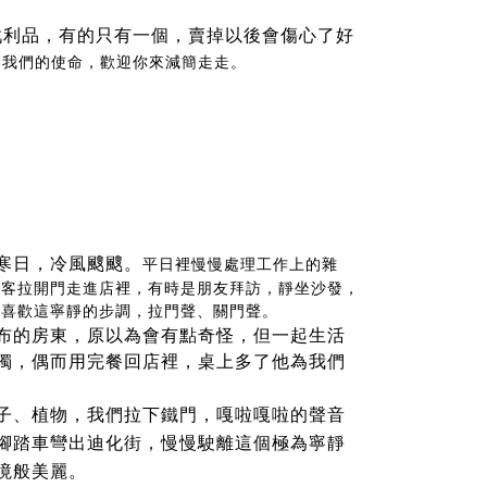
戰利品，有的只有一個，賣掉以後會傷心了好
是我們的使命，歡迎你來減簡走走。
寒日
，冷風颼颼。
平日裡慢慢處理工作上的雜
訪客拉開門走進店裡，有時是朋友拜訪，靜坐沙發，
很喜歡這寧靜的步調，拉門聲、關門聲。
布的房東，原以為會有點奇怪，但一起生活
獨，偶而用完餐回店裡，
桌上多了
他為我們
子、植物，我們拉下鐵門，嘎啦嘎啦的聲音
腳踏車彎出迪化街，慢慢駛離這個極為寧靜
境般美麗。