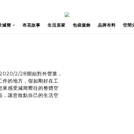
於減簡
布花故事
生活居家
包袋服飾
品牌布料
空間
020/2/28開始對外營業，
工作的地方，假如剛好在工
您
來感受減簡嚮往的整體空
品，讓
您
妝點自己的生活空