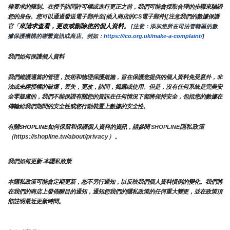
律要求的限制。在授予訪問許可權或進行更正之前，我們可能會採取合理的步驟來驗證
您的身份。您可以通過發送電子郵件至{插入商店的CS電子郵件][注意我們的數據保護
來請求查看，更改或刪除您的個人資料
官「
。
 [注意：添加您所在司法管轄區的數
據保護機構的聯繫資訊或商店。例如：
https://ico.org.uk/make-a-complaint/
]
我們如何保護個人資料
我們維護適當的管理，技術和物理保護措施，旨在保護您提供的個人資料免受意外，非
法或未經授權的破壞，丟失，更改，訪問，揭露或使用。但是，沒有任何系統是完美安
全零疑慮的，我們不能保證有關您的資訊在任何情況下都將保持安全，包括您的數據在
傳輸給我們期間的安全性或您行動裝置上數據的安全性。
隱私政策 
有關SHOPLINE如何保留和保護個人資料的資訊，請參閱 
SHOPLINE
（https://shopline.tw/about/privacy）。 
我們如何更新 本隱私政策 
本隱私政策可能會定期更新，恕不另行通知，以反映我們個人資料慣例的變化。我們將
在我們的商店上發佈醒目的通知，通知您我們的隱私政策的任何重大變更，並在政策頂
部註明最近更新時間。