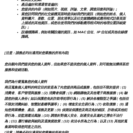
產品偏好和溝通管道偏好;
您提供的內容（例如照片、視頻、評論、文章、調查回復和評論）;
當您訪問我們的社交媒體頁面時提供給我們的資訊（例如您的姓名、個人
資料圖片、喜歡、位置、朋友清單以及社交媒體網路或應用程式註冊頁面
上描述的其他資訊，或您在使用我們的移動應用程式時的地理位置詳細資
訊）;
設備標識碼，例如有關設備的資訊，如 MAC 位址、IP 位址或其他在線標
識碼。
[注意：請務必列出適用於您業務的所有內容]
您自願向我們提供您的個人資料，但如果您不提供您的個人資料，則可能無法獲得某些
服務和促銷活動。
我們為什麼蒐集您的個人資料
商店蒐集個人資料的特定目的皆是為了向您提供商品或服務，包括但不限於提供：(1) 
消費者、客戶管理與服務；(2) 消費者保護；(3) 網路購物及其他電子商務服務；(4) 驗
證您的個人身份 ( 如以保護您免於詐欺等犯罪行為 )；(5) 解決各種類型之爭議 ( 包括但
不限於消費糾紛、智慧財產權爭議等 )； (6) 增進安全交易行為；(7) 收取債務； (8) 通
知您商業機會、產品、服務及更新；(9) 偵測並保護您及商店免於錯誤、詐欺或其他犯
罪行為，並監測遵法風險；(10) 調查針對個人安全、財產安全及違約之潛在不法行
為；(11) 履行條款與細則及退換貨政策；(12) 依法令所為之行為；以及 (13) 其他於蒐
集當時取得您同意之目的。
[注意：請務必列出適用於您業務的所有內容]