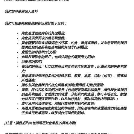
我們如何使用個人資料
我們可能會將您提供的資訊用於以下目的：
向您發送促銷內容或其他通信;
向您提供所要求的信息和服務;
與您聯繫以跟進或確認您的訂單，約會，退貨或退款，並向您發送與我們
提供給您的產品和服務相關的其他非行銷通信;
處理您的付款和/或交易;
創建和管理您的帳戶，包括訪問您的購買歷史記錄;
回復您的詢問;
在我們的商店、社交媒體商店和其他地方定製廣告，以滿足您的興趣和歷
史;
與您溝通並管理您參與的特殊活動、競賽、抽獎、活動（如有）、調查和
其他優惠;
操作並與您就我們的社交網路或[移動應用程式]進行溝通;
運營、評估和改進我們的業務（包括開發新產品和服務，增強和改進我們
的產品和服務，管理我們的溝通，分析我們的產品，執行市場研究、數據
分析和客戶關係管理計劃，以及執行會計、審計和其他內部職能）;
遵守適用的法律要求、相關行業標準和我們的政策;
為避免重複並確保您的資訊的準確性，請定期在內部或通過我們的服務提
供者進行數據清理，鏈接或合併我們的記錄。
[注意：請務必列出包括適用於您業務的所有內容]