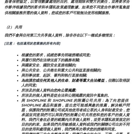
簽署保密協定，以管理數據處理的目的、處理期限和雙方的責任，並將要求合
作夥伴根據我們的要求和本隱私政策處理數據。如果您不同意合作夥伴蒐集提
供相關服務所需的個人資料，您或您的客戶可能無法使用相關服務。
（2） 共用
我們不會與任何第三方共享個人資料，除非存在以下一種或多種情況：
[注意： 包括適用於您業務的所有內容]
根據您的要求，或經您事先明確授權或同意;
與履行我們在法律法規下的義務有關;
與國家安全、國防安全直接相關的;
與公共安全、公共衛生和重大公共利益直接相關的;
與刑事偵查、起訴、審判和執行直接相關;
為維護您
或任何其他人的生命、財產等重大合法權益
，但難以取得該
人的同意;
所涉及的個人資料由您
向公眾揭露
;
所涉及的個人資料是從合法和公開揭露的資訊中蒐集的。
與 SHOPLINE 和 SHOPLINE 的附屬公司共用：為了向您提供 
SHOPLINE 產品和服務，提出您可能感興趣的推薦，解決帳戶問
題，保護我們的附屬公司或其他使用者或公眾的人身和財產安全，您
承認並同意我們可以與我們的附屬公司共用您和您的客戶的個人資
料。我們只會在必要的範圍內共享個人資料，並受本隱私政策規定的
目的的約束。如果我們共用敏感個人資料或我們的關聯公司出於不同
目的使用和處理個人資料，我們將再次尋求您的授權和同意。