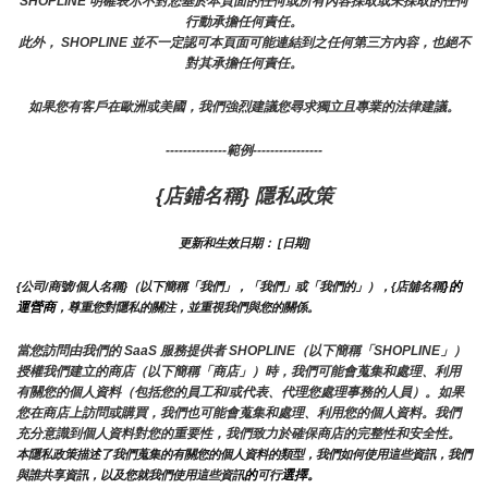
SHOPLINE 明確表示不對您基於本頁面的任何或所有內容採取或未採取的任何
行動承擔任何責任。
此外， SHOPLINE 並不一定認可本頁面可能連結到之任何第三方內容，也絕不
對其承擔任何責任。
如果您有客戶在歐洲或美國，我們強烈建議您尋求獨立且專業的法律建議。
--------------範例----------------
{店鋪名稱} 隱私政策
更新和生效日期： [日期]
}的
{公司/商號/個人名稱}（以下簡稱「我們」，「我們」或「我們的」），{店舖名稱
運營商
，尊重您對隱私的關注，並重視我們與您的關係。 
當您訪問由我們的 SaaS 服務提供者 SHOPLINE（以下簡稱「SHOPLINE」）
授權我們建立的商店（以下簡稱「商店」）時，我們可能會蒐集和處理、利用
有關您的個人資料（包括您的員工和/或代表、代理您處理事務的人員）。如果
您在商店上訪問或購買，我們也可能會蒐集和處理、利用您的個人資料。我們
充分意識到個人資料對您的重要性，我們致力於確保商店的完整性和安全性。
本隱私政策描述了我們蒐集的有關您的個人資料的類型，我們如何使用這些資訊，我們
的
選擇。
與誰共享資訊，以及您就我們使用這些資訊
可行