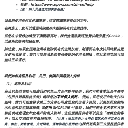
歌劇：https://www.opera.com/zh-cn/help
[注： 插入其他使用的廣告服務]
如果您使用任何其他瀏覽器，請參閱瀏覽器提供的文件。
在商店上，您可以通過清除緩存來刪除現有的追蹤技術。
當您在未登錄的情況下瀏覽網頁時，我們會蒐集實現流覽功能所需的Cookie，
以便為您提供相關服務。
請注意，如果您拒絕使用或刪除現有的追蹤技術，則需要在每次訪問時親自更
改使用者設置，我們可能無法為您提供優質的使用者體驗，並且某些功能可能
無法正常運行。
我們如何處理及利用、共用、轉讓和揭露個人資料
（1） 處理及利用
商店的某些功能可能由我們的第三方合作夥伴提供，我們可能會委託合作夥伴
（包括技術服務提供者）處理您的
某些個人資料
。 例如，當您使用自動支付功
能時，我們可能會要求第三方支付公司處理您的信用卡資訊，以便按照您的指
示向您收取相關服務費; 當
使用 
SHOPLINE 付款時，我們可能會要求第三方服
務提供者處理您和您客戶的個人資料，這些服務提供者可以促進「瞭解您的客
戶」以及交易監控和風險管理。 
 [注意：添加您與之共用此資訊的任何其他供應
我們將與第三方服務提供者
商。例如，銷售管道、支付閘道、運輸和履行應用程式]