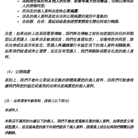
為維護您
或任何其他人的生命、財產等重大合法權益
，但難以獲得該
人的授權同意;
所涉及的個人資料由您
向公眾揭露
;
涉及的個人資料是從合法和公開揭露的資訊中蒐集的;
在收購、合併、重組或破產後經營實體發生變化時進行轉讓。
注意：如果由於上述原因需要傳輸，我們將在傳輸之前告知您資訊的目的和類
型以及受讓人（如果涉及敏感信息，我們也會通知您），並徵得您的同意，除
非法律或法規另有規定。受讓人將繼續履行本協定項下的個人資料相關義務。
如果我們破產或停止運營，並且沒有受讓人，我們將刪除或匿名化您的個人資
料。
（4） 公開揭露
原則上，我們不會向公眾或未定義的群體揭露您的個人資料，但我們可能會根
據我們與您的協定或適用的法律法規揭露您的個人資料。
[注： 如果需要年齡限制，請插入以下部分]
未成年人
本商店不適用於18歲以下的個人。我們不會故意蒐集兒童的個人資料。如果您是父母
或監護人，並且認為您的孩子向我們提供了個人資料，請通過上述位址與我們聯繫以請
求刪除。