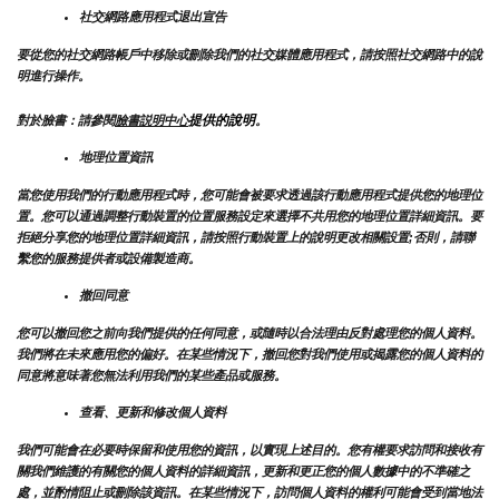
社交網路應用程式退出宣告
要從您的社交網路帳戶中移除或刪除我們的社交媒體應用程式，請按照社交網路中的說
明進行操作。
提供的說明
對於臉書：請參閱
臉書説明中心
。
地理位置資訊
當您使用我們的行動應用程式時，您可能會被要求透過該行動應用程式提供您的地理位
置。您可以通過調整行動裝置的位置服務設定來選擇不共用您的地理位置詳細資訊。要
拒絕分享您的地理位置詳細資訊，請按照行動裝置上的說明更改相關設置;否則，請聯
繫您的服務提供者或設備製造商。
撤回同意
您可以撤回您之前向我們提供的任何同意，或隨時以合法理由反對處理您的個人資料。
我們將在未來應用您的偏好。在某些情況下，撤回您對我們使用或揭露您的個人資料的
同意將意味著您無法利用我們的某些產品或服務。
查看、更新和修改個人資料
我們可能會在必要時保留和使用您的資訊，以實現上述目的。您有權要求訪問和接收有
關我們維護的有關您的個人資料的詳細資訊，更新和更正您的個人數據中的不準確之
處，並酌情阻止或刪除該資訊。在某些情況下，訪問個人資料的權利可能會受到當地法