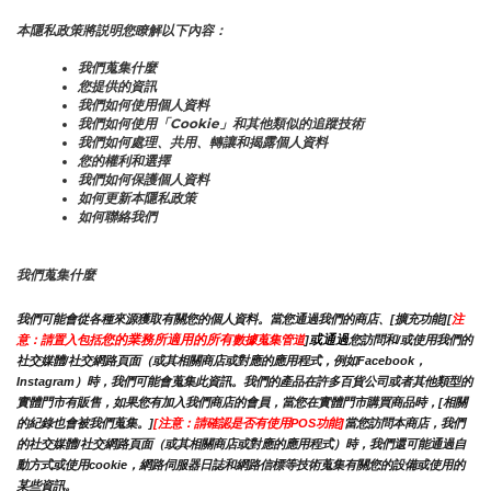
本隱私政策將説明您瞭解以下內容：
我們蒐集什麼
您提供的資訊
我們如何使用個人資料
我們如何使用「Cookie」和其他類似的追蹤技術
我們如何處理、共用、轉讓和揭露個人資料
您的權利和選擇
我們如何保護個人資料
如何更新本隱私政策
如何聯絡我們
我們蒐集什麼
我們可能會從各種來源獲取有關您的個人資料。當您通過我們的商店、[擴充功能][
注
您的業務所適用的所有
或通過
意：請置入包括
數據蒐集管道
]
您訪問和/或使用我們的
社交媒體/社交網路頁面（或其相關商店或對應的應用程式，例如Facebook，
Instagram）時，我們可能會蒐集此資訊。我們的產品在許多百貨公司或者其他類型的
實體門市有販售，如果您有加入我們商店的會員，當您在實體門市購買商品時，[相關
的紀錄也會被我們蒐集。]
[注意：請確認是否有使用POS功能]
當您訪問本商店，我們
的社交媒體/社交網路頁面（或其相關商店或對應的應用程式）時，我們還可能通過自
動方式或使用cookie，網路伺服器日誌和網路信標等技術蒐集有關您的設備或使用的
某些資訊。