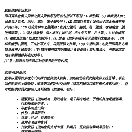
您提供的資訊類別
商店蒐集您個人資料之個人資料類別可能包括以下類別：1. 識別類 - (1) 辨識個人者 ( 
如會員之姓名、地址、電話、電子郵件等 )；(2) 辨識財務者 ( 如信用卡或金融機構帳
戶資訊等 )；(3) 政府資料中之辨識者 ( 如身分證統一編號、統一證號、稅籍編號、護
照號碼等 )。2. 個人特徵類 - 個人描述 ( 如性別、出生年月日、尺寸等 )。3.社會情況 – 
(1) 住家及設施 ( 如住所地址等 )；(2) 財產（如所有或具有其他權利之動產等）；(3) 
移民情形 ( 護照、工作許可文件、居留證明文件等 )；(4) 生活格調 ( 如使用消費品之種
類及服務之細節等 )；(5) 慈善機構或其他團體之會員資格 ( 如社團法人、俱樂部或其
他志願團體參與者紀錄等 )。
[注意：請務必列出適用於您業務的所有內容]
您提供的資訊
時
您可以選擇以多種方式向我們提供個人資料，例如當您在我們的商店上註冊
，或在
我們的商店上購物時，或通過我們的社交媒體（或其相關商店或對應的擴充功能）。您
可能提供給我們的個人資料類型（如適用）包括：
聯繫資訊（例如姓名、郵政地址、電子郵件地址、手機或其他電話號碼、
行動服務提供者）;
年齡和出生日期;
性別，首選語言;
種族，性別，首選語言;
使用者名稱和密碼
付款資訊（例如您的支付卡號、到期日、送貨位址和帳單位址）;
購買歷史記錄;