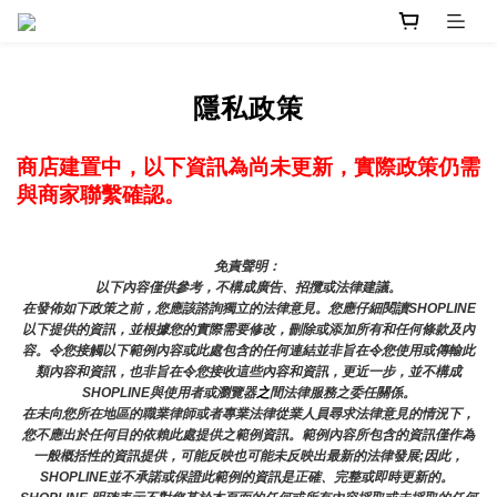
隱私政策
商店建置中，以下資訊為尚未更新，實際政策仍需
與商家聯繫確認。
免責聲明： 
以下內容僅供參考，不構成廣告、招攬或法律建議。
在發佈如下政策之前，您應該諮詢獨立的法律意見。您應仔細閱讀SHOPLINE
以下提供的資訊，並根據您的實際需要修改，刪除或添加所有和任何條款及內
容。令您接觸以下範例內容或此處包含的任何連結並非旨在令您使用或傳輸此
類內容和資訊，也非旨在令您接收這些內容和資訊，更近一步，並不構成
SHOPLINE與使用者或瀏覽器
之
間法律服務之委任關係。
在未向您所在地區的職業律師或者專業法律從業人員尋求法律意見的情況下，
您不應出於任何目的依賴此處提供之範例資訊。範例內容所包含的資訊僅作為
一般概括性的資訊提供，可能反映也可能未反映出最新的法律發展;因此，
SHOPLINE並不承諾或保證此範例的資訊是正確、完整或即時更新的。 