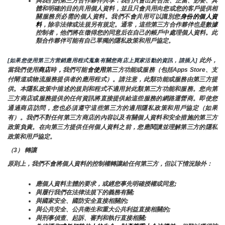
與我們的第三方合作夥伴共享：我們只會出於合法、正當、必要、具
體和明確的目的共用個人資料，並且只會共用向您或您的客戶提供相
關服務所必需的個人資料。我們不會共用可以識別您
身份的個人資
料
，除非法律或法規另有規定。通常，這些第三方合作夥伴也是數據
控制者，他們將在徵得您的同意后在自己的帳戶中處理個人資料。此
類合作夥伴可能有自己單獨的隱私政策和用戶協定。
 此外，
[如果您使用第三方营銷應用程式蒐集有關您商店上買家活動的資訊，請插入]
當我們使用
商店
時
，
我們可能會
使用
第三方功能或服務（包括Apps Store、支
付閘道或物流服務提供者的應用程式）。請注意，此類功能或服務由第三方提
供。本隱私政策中描述的規則和程式不適用於此類第三方功能和服務。您向第
三方商店或服務提供的任何資訊將直接提供給這些服務的網路運營商。即使您
通過商店訪問，您也必須遵守這些第三方的適用隱私政策和用戶協定（如果
有）。我們不對任何第三方商店的內容以及有關個人資料和安全措施的第三方
政策負責。在向第三方提供任何個人資料之前，您應閱讀並理解第三方的隱私
政策和用戶協定。
（3） 轉讓
原則上，我們不會將個人資料的控制權轉讓給任何第三方，但以下情況除外：
應個人資料主體的要求，或經您事先明確授權或同意;
與履行我們在法律法規下的義務有關;
與國家安全、國防安全直接相關的;
與公共安全、公共衛生和重大公共利益直接相關的;
與刑事偵查、起訴、審判和執行直接相關;