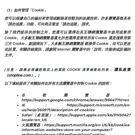
（3）如何管理「Cookie」
您可以根據自己的偏好來管理或刪除某些類別的追蹤技術。許多瀏覽器都具有
「請勿追蹤」功能，可向商店發送「請勿追蹤」 請求。
除了我們提供的控制之外，您還可以選擇在其互聯網瀏覽器中啟用或禁用
Cookie。大多數互聯網瀏覽器還允許您選擇是禁用所有 Cookie 還是僅禁用第
三方 Cookie。默認情況下，大多數互聯網瀏覽器 都接受 Cookie，但可以更改
此設置。有關詳細資訊，請參閱 Internet 瀏覽器中的「説明」功能表或設備的
文件。
隱私政策
[注意： 請務必根據您商店上的當前 COOKIE 清單檢查此列表： 
（shopline.com）。
]
以下連結提供了有關如何在所有主流瀏覽器中控制 Cookie 的說明：
谷歌瀏覽器：
https://support.google.com/chrome/answer/95647?hl=en
IE：https://support.microsoft.com/en-
us/help/260971/description-of-cookies
Safari（桌面版）：https://support.apple.com/kb/PH5042?
locale=en_US
火狐瀏覽器：https://support.mozilla.org/en-US/kb/cookies-
information-websites-store-on-your-computer?
redirectlocale=en-US&redirectslug=Cookies