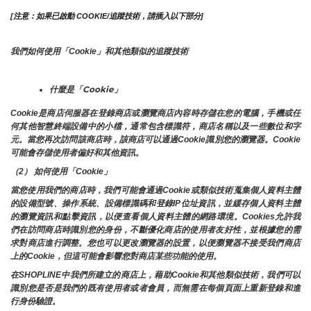
[注意：如果已啟動 COOKIE/追蹤技術，請插入以下部分]
我們如何使用「Cookie」和其他類似的追蹤技術
什麼是「Cookie」
Cookie是商店伺服器在登錄商店或瀏覽商店內容時存儲在您的電腦，手機或任
何其他智慧終端設備中的小檔，通常包含標識符，商店名稱以及一些數位和字
元。當您再次訪問該商店時，該商店可以通過Cookie識別您的瀏覽器。Cookie 
可能會存儲使用者偏好和其他資訊。
（2） 如何使用「Cookie」
當您使用我們的商店時，我們可能會通過Cookie或類似技術蒐集個人資料主體
的設備型號、操作系統、設備標識碼和登錄IP位址資訊，並緩存個人資料主體
的瀏覽資訊和點擊資訊，以便查看個人資料主體的網路環境。Cookies允許我
們在訪問商店時識別您的身份，不斷優化商店的使用者友好性，並根據您的需
求對商店進行調整。您也可以更改瀏覽器的設置，以便瀏覽器不接受我們商店
上的Cookie，但這可能會影響您對商店某些功能的使用。
在SHOPLINE中我們所建立的商店上，藉助Cookie和其他類似技術，我們可以
識別您是否是我們的既有使用者或者會員，而無需在每個頁面上重新登錄和進
行身份驗證。