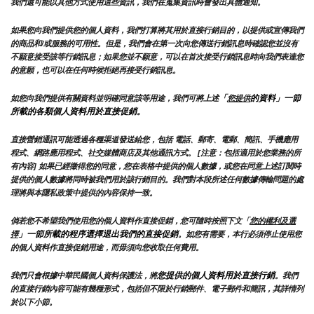
我們還可能以其他方式使用這些資訊，我們在蒐集資訊時會發出具體通知。
如果您向我們提供您的個人資料，我們打算將其用於直接行銷目的，以提供或宣傳我們
的商品和/或服務的可用性。但是，我們會在第一次向您傳送行銷訊息時確認您並沒有
不願意接受該等行銷訊息；如果您並不願意，可以在首次接受行銷訊息時向我們表達您
的意願，也可以在任何時候拒絕再接受行銷訊息。
「
的資料」一節
如您向我們提供有關資料並明確同意該等用途，我們可將上述
您提供
所載的各類個人資料用於直接促銷。
直接營銷通訊可能透過各種渠道發送給您，包括 電話、郵寄、電郵、簡訊、手機應用
程式、網路應用程式、社交媒體商店及其他通訊方式。 [注意：包括適用於您業務的所
有內容] 如果已經徵得您的同意，您在表格中提供的個人數據，或您在同意上述訂閱時
提供的個人數據將同時被我們用於該行銷目的。我們對本段所述任何數據傳輸問題的處
理將與本隱私政策中提供的內容保持一致。
倘若您不希望我們使用您的個人資料作直接促銷，您可隨時按照下文「
您的權利及選
」一節所載的程序選擇退出我們的直接促銷
擇
。如您有需要，本行必須停止使用您
的個人資料作直接促銷用途，而毋須向您收取任何費用。
您提供的個人資料用於直接行銷
我們只會根據中華民國個人資料保護法，將
。我們
的直接行銷內容可能有幾種形式，包括但不限於行銷郵件、電子郵件和簡訊，其詳情列
於以下小節。