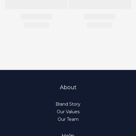
About
Brand Story
Our Values
Our Team
Help