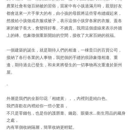
農業社會有做百納被的習俗，當家中有小孩過滿月時，親朋好友
都會送來一片手掌大的布，由小孩的母親將這些零布縫綴起來，
然後給小孩做成衣服或被子，表示這個小孩穿各家的衣服、蓋各
家的被子長大，會變得好養、不嬌貴。我用這個虛線來表示外牆
上的磚、也象徵個重新開始的空間，接收了大家百納的祝福。
一個建築的誕生，就是期待人們的相逢，一棟昔日的百貨公司，
接納了各行各業的人事物，我把個的手縫的痕跡象徵相逢、重
逢，期待過去已發生，和未來將發生的一切事物再次重逢於新州
屋。
-
外層是我們的全新印花「相縫黃」，，內裡則是純白色。
我們喜歡在內裡給你一些小驚喜，
不只是零錢包，也是你的護唇膏、鑰匙、眼藥水...衛生用品的藏身
之處，
內有單側收納隔層，簡單收納更輕鬆。