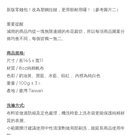
新版零錢包！改為塑鋼拉鏈，更滑順耐用囉！（參考圖片二）
重要提醒
減簡的商品均從一塊無限連續的布花裁切，所以每項商品圖案分
佈均會不同，每個皆獨一無二。
商品規格:
尺寸 / 長14.5 x 寬11
材質 / 8oz純棉帆布
色彩 / 奶油黃、寶藍、水藍、棕紅 、內裡為純白色
重量 / 100g ± 3﹪
產地 / 臺灣 Taiwan
洗滌方式:
布料皆做過防縮及定色處理，機洗時套上洗衣袋更能保護純棉材
質的表層。
小範圍髒汙建議使用中性清潔劑做局部刷洗，能延長商品使用年