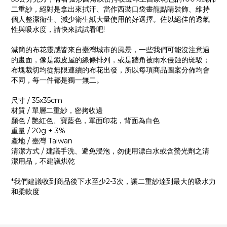
二重紗，絕對是拿出來拭汗、當作西裝口袋畫龍點睛裝飾、維持
個人整潔衛生、減少衛生紙大量使用的好選擇。佐以絕佳的透氣
性與吸水度，請快來試試看吧!
減簡的布花靈感皆來自臺灣城市的風景，一些我們可能沒注意過
的畫面，像是鐵皮屋的線條排列，或是牆角被雨水侵蝕的斑駁；
布塊裁切
均從無限連續的布花出發，所以每項商品圖案分佈均會
不同，每一件都是獨一無二。
尺寸 / 35x35cm
材質 / 單層二重紗，密拷收邊
顏色 / 艷紅色、寶藍色，單面印花，背面為白色
重量 / 20g ± 3%
產地 / 臺灣 Taiwan
清潔方式 / 建議手洗、避免浸泡，勿使用漂白水或含螢光劑之清
潔用品，不建議烘乾
*我們建議收到商品後下水至少2-3次，讓二重紗達到最大的吸水力
和柔軟度