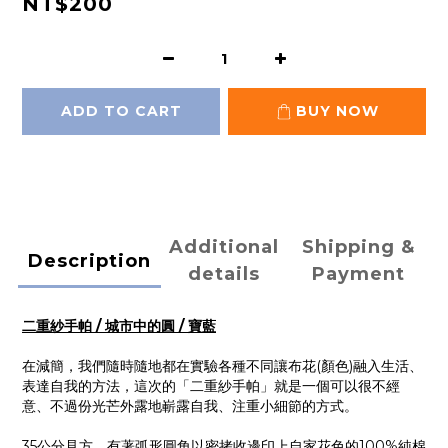
NT$200
ADD TO CART
BUY NOW
Additional
Shipping &
Description
details
Payment
二重紗手帕 / 城市中的圓 / 寶藍
在減簡，我們隨時隨地都在實驗各種不同讓布花(顏色)融入生活、
表達自我的方法，這次的「二重紗手帕」就是一個可以很不經
意、不過份光芒外露地嶄露自我、注重小細節的方式。
35公分見方，有著弧形圓角以密拷收邊印上自家花色的100%純棉