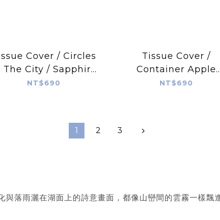
issue Cover / Circles
Tissue Cover /
n The City / Sapphire
Container Apple
Blue
Green
NT$690
NT$690
1
2
3
化與落雨灑在湖面上的詩意畫面，都像山巒間的雲霧一樣飄