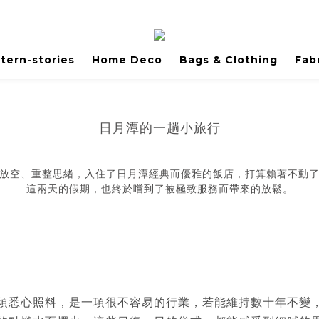
tern-stories
Home Deco
Bags & Clothing
Fab
日月潭的一趟小旅行
放空、重整思緒，入住了日月潭經典而優雅的飯店，打算賴著不動
這兩天的假期，也終於嚐到了被極致服務而帶來的放鬆。​
須悉心照料，是一項很不容易的行業，若能維持數十年不變