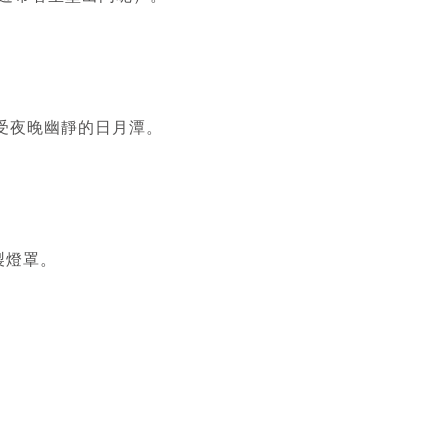
受夜晚幽靜的日月潭。
製燈罩。