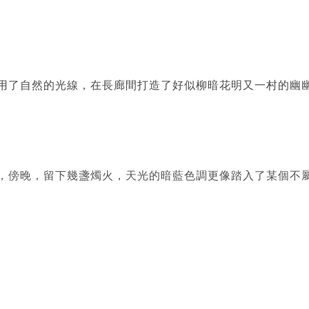
用了自然的光線，在長廊間打造了好似柳暗花明又一村的幽
，傍晚，留下幾盞燭火，天光的暗藍色調更像踏入了某個不