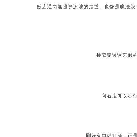
飯店通向無邊際泳池的走道，也像是魔法般
接著穿過迷宮似
向右走可以步
剛好有自備紅酒，正