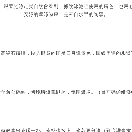
，跟著光線走就自然會看到，據說泳池裡使用的磚色，也用
安靜的翠綠磁磚，是來自水里的陶窯
。
的高聳石磚牆，映入眼簾的即是日月潭景色，圍繞周邊的步道
行至蔣公碼頭，傍晚時燈籠點起，氛圍濃厚。（目前碼頭維修
是時候拿出來喝一杯，坐墊也放上，坐著更舒適（到底誰會旅