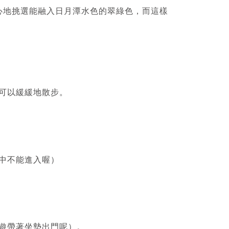
心地挑選能融入日月潭水色的翠綠色，而這樣
可以緩緩地散步。
中不能進入喔）
遊帶著坐墊出門呢）。