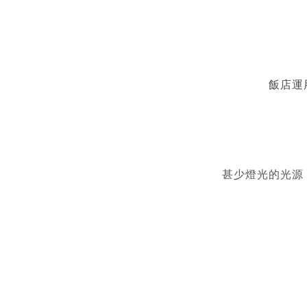
飯店運
甚少燈光的光源