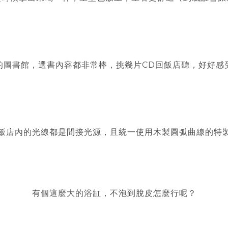
的圖書館，選書內容都非常棒，挑幾片CD回飯店聽，好好感
飯店內的光線都是間接光源，且統一使用木製圓弧曲線的特
有個這麼大的浴缸，不泡到脫皮怎麼行呢？