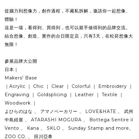
從腦力到想像力，創作過程，不藏私拆解，邀請你一起想像、
體驗！
這是一場，看得到、買得到，也可以親手做得到的品牌交流。
結合想像、創造、實作的台日限定店，只有3天，在松菸想像大
無限！
參展品牌大公開
日本｜
Makers' Base
｜Acrylic ｜ Chic ｜ Clear ｜ Colorful ｜ Embroidery ｜
Engraving ｜ Goldsplicing ｜ Leather ｜ Textile ｜
Woodwork ｜
よひらのはな 、 アマノベーカリー 、 LOVE&HATE 、 武州
中島紺屋 、 ATARASHI MOGURA 、 Bottega Sentire il
Vento 、 Kana 、 SKLO 、 Sunday Stamp and more、
ZOO CO. 、 田川亞希