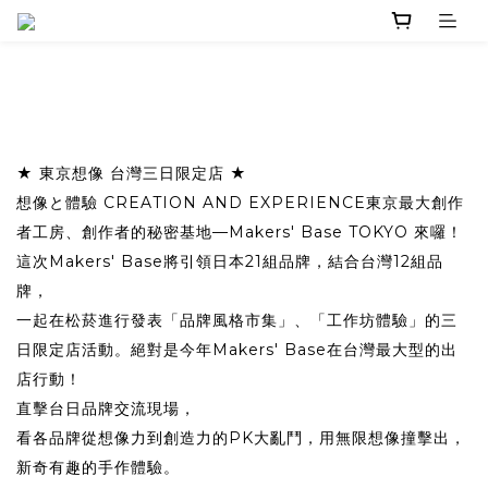
★ 東京想像 台灣三日限定店 ★
想像と體驗 CREATION AND EXPERIENCE東京最大創作
者工房、創作者的秘密基地—Makers' Base TOKYO 來囉！
這次Makers' Base將引領日本21組品牌，結合台灣12組品
牌，
一起在松菸進行發表「品牌風格市集」、「工作坊體驗」的三
日限定店活動。絕對是今年Makers' Base在台灣最大型的出
店行動！
直擊台日品牌交流現場，
看各品牌從想像力到創造力的PK大亂鬥，用無限想像撞擊出，
新奇有趣的手作體驗。