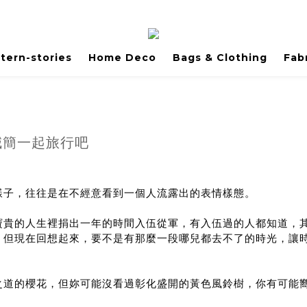
tern-stories
Home Deco
Bags & Clothing
Fab
減簡一起旅行吧
樣子，往往是在不經意看到一個人流露出的表情樣態。
寶貴的人生裡捐出一年的時間入伍從軍，有入伍過的人都知道，
，但現在回想起來，要不是有那麼一段哪兒都去不了的時光，讓
之道的櫻花，但妳可能沒看過彰化盛開的黃色風鈴樹，
你有可能