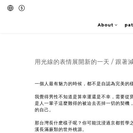
About
pat
用光線的表情展開新的一天 / 跟著
一個人最有魅力的時候，都不是自認為完美的
我覺得男性不知道是算幸運還是不幸，需要從
是人一輩子這麼難得的被迫去丟掉一切的契機
的自己。
那台灣長什麽樣子呢？
你可能沈浸過京都哲學
溪長滿蕨類的世外桃源。