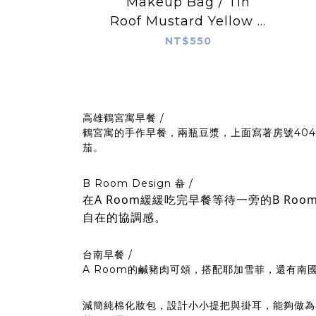
Makeup Bag / Tin
Roof Mustard Yellow &
Navy
NT$550
高雄鶴宮寓早餐 /
鶴宮寓的手作早餐，兩瓶豆漿，上面寫著房號40
茄。
B Room Design 畚 /
在A Room緩緩吃完早餐等待一旁的B R
自在的協調感。
台南早餐 /
A Room的鹹豬肉可頌，搭配耶加雪菲，還有南
減簡純棉化妝包，設計小小提把與掛耳，能夠做為