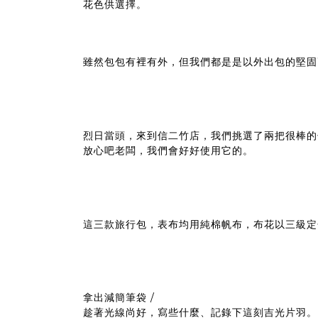
花色供選擇。
雖然包包有裡有外，但我們都是是以外出包的堅固
烈日當頭，來到信二竹店，我們挑選了兩把很棒的
放心吧老闆，我們會好好使用它的。
這三款旅行包，表布均用純棉帆布，布花以三級定
拿出減簡筆袋 /
趁著光線尚好，寫些什麼、記錄下這刻吉光片羽。