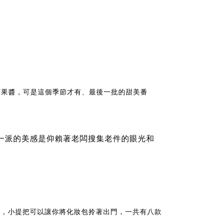
茄果醬，可是這個季節才有、最後一批的甜美番
自成一派的美感是仰賴著老闆搜集老件的眼光和
吧，小提把可以讓你將化妝包拎著出門，一共有八款