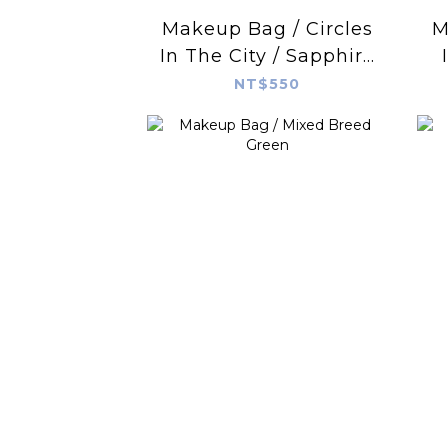
Makeup Bag / Circles
M
In The City / Sapphire
Blue
NT$550