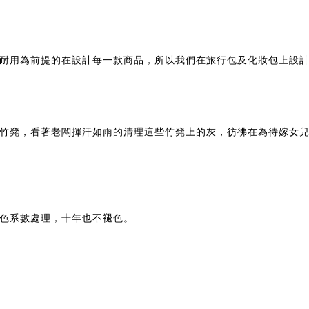
耐用為前提的在設計每一款商品，所以我們在旅行包及化妝包上設
竹凳，看著老闆揮汗如雨的清理這些竹凳上的灰，彷彿在為待嫁女
色系數處理，十年也不褪色。