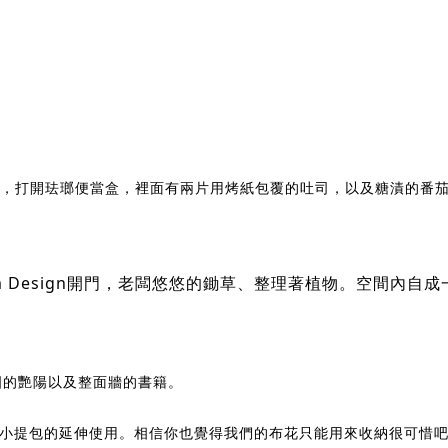
4，打開珐瑯便當盒，裡面有兩片用烤紙包覆的吐司，以及糖漬的番
oom Design開門，老闆悠悠的鋤草、整理著植物。空間內
國的艷陽以及整面牆的書籍。
小提包的延伸使用。相信你也覺得我們的布花只能用來收納很可惜