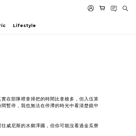
ric
Lifestyle
其實在部隊裡拿掃把的時間比拿槍多，但入伍算
時間暫停，我也無法在停滯的時光中看清楚鏡中
嚮往威尼斯的水鄉澤國，但你可能沒看過金瓜寮