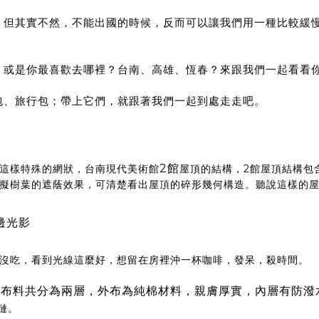
，但其實不然，不能出國的時候，反而
可以讓我們用一種比較緩
？或是你最喜歡去哪裡？台南、高雄、
恆春？來跟我們一起看看
包、旅行包；帶上它們，就跟著我們一起到處走走吧。
2館
這樣特殊的網狀，台南現代美術館
屋頂的結構，2館屋頂結構包
​​模擬樹葉的遮蔭效果，可清楚看出屋頂的碎形幾何構造。聽說這樣
邊光影
沒吃，看到光線這麼好，想留在房裡沖一杯咖啡，發呆，殺時間。
包布料共分為兩層，外布為純棉材料，親膚厚實，內層有防潑
鏈。