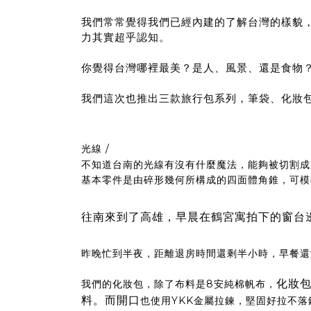
我們常常覺得我們已經內建的了解台灣的樣貌
力其實超乎認知。
你覺得台灣哪裡最美？是人、風景、還是食物
我們這次也推出三款旅行包系列，筆袋、化妝
光線 /
不知道台南的光線有沒有什麼魔法，能夠被切割成
基本零件是由碎形幾何所構成的四面體角錐，可​​
往南來到了高雄，早晨在鶴宮寓拍下的窗台
昨晚忙到半夜，距離退房時間還剩半小時，早餐還
化妝
我們的化妝包，除了布料是8安純棉帆布，
料。而開口
也使用YKK金屬拉鍊，堅固好拉不落