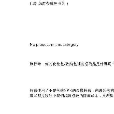
( 誒..怎麼帶成鼻毛剪 ）
No product in this category
旅行時，你的化妝包/收納包裡的必備品是什麼呢
拉鍊使用了不易落鏈YKK的金屬拉鍊，內裏皆有
這些都是設計中我們錙銖必較的隱藏成本，只希望