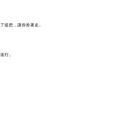
計了提把，讓你拎著走。
兒送行。