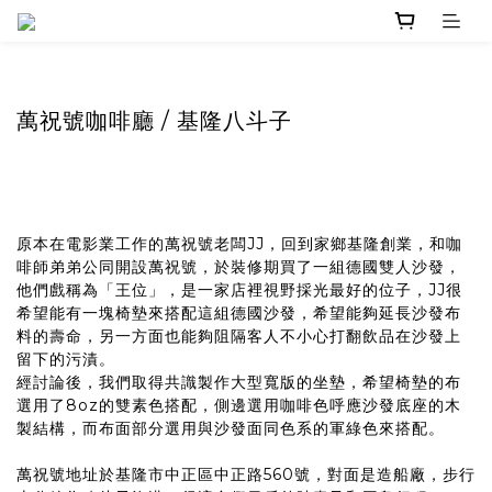
萬祝號咖啡廳 / 基隆八斗子
原本在電影業工作的萬祝號老闆JJ，回到家鄉基隆創業，和咖
啡師弟弟公同開設萬祝號，於裝修期買了一組德國雙人沙發，
他們戲稱為「王位」，是一家店裡視野採光最好的位子，JJ很
希望能有一塊椅墊來搭配這組德國沙發，希望能夠延長沙發布
料的壽命，另一方面也能夠阻隔客人不小心打翻飲品在沙發上
留下的污漬。
經討論後，我們取得共識製作大型寬版的坐墊，希望椅墊的布
選用了8oz的雙素色搭配，側邊選用咖啡色呼應沙發底座的木
製結構，而布面部分選用與沙發面同色系的軍綠色來搭配。
萬祝號地址於基隆市中正區中正路560號，對面是造船廠，步行