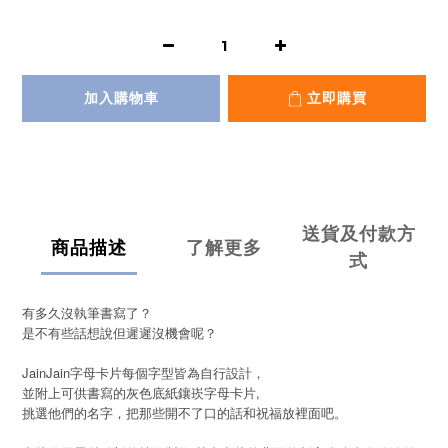
加入購物車
立即購買
送貨及付款方
商品描述
了解更多
式
有多久沒執筆書寫了？
是不有些話想說但遲遲沒機會呢？
JainJain字母卡片每個字型皆為自行設計，
並附上可供書寫的灰色底紙鑲崁字母卡片,
挑選他們的名字，把那些開不了口的話和祝福放裡面吧。