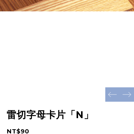
prev
next
雷切字母卡片「N」
NT$90